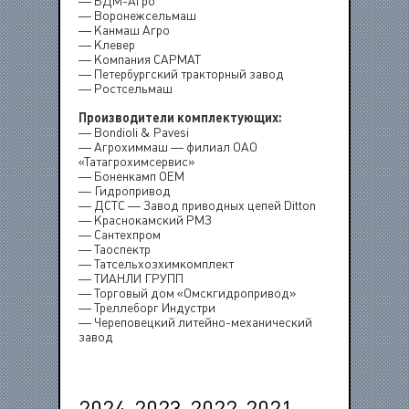
— БДМ-Агро
— Воронежсельмаш
— Канмаш Агро
— Клевер
— Компания САРМАТ
— Петербургский тракторный завод
— Ростсельмаш
Производители комплектующих:
— Bondioli & Pavesi
— Агрохиммаш — филиал ОАО
«Татагрохимсервис»
— Боненкамп ОЕМ
— Гидропривод
— ДСТС — Завод приводных цепей Ditton
— Краснокамский РМЗ
— Сантехпром
— Таоспектр
— Татсельхозхимкомплект
— ТИАНЛИ ГРУПП
— Торговый дом «Омскгидропривод»
— Треллеборг Индустри
— Череповецкий литейно-механический
завод
2024
2023
2022
2021