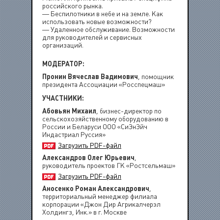
российского рынка.
— Беспилотники в небе и на земле. Как
использовать новые возможности?
— Удаленное обслуживание. Возможности
для руководителей и сервисных
организаций.
МОДЕРАТОР:
Пронин Вячеслав Вадимович
, помощник
президента Ассоциации «Росспецмаш»
УЧАСТНИКИ:
Абовьян Михаил
, бизнес-директор по
сельскохозяйственному оборудованию в
России и Беларуси ООО «СиЭнЭйч
Индастриал Руссия»
Загрузить PDF-файл
Александров Олег Юрьевич
,
руководитель проектов ГК «Ростсельмаш»
Загрузить PDF-файл
Аносенко Роман Александрович
,
территориальный менеджер филиала
корпорации «Джон Дир Агрикалчерэл
Холдингз, Инк.» в г. Москве