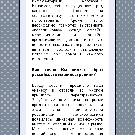
инфлюенсерами, блогерами.
Например, сейчас существует ряд
каналов с обзорами на
сельхозтехнику – их также можно
использовать. Кроме того,
необходимо грамотно выстраивать
«перелинковку» между офлайн-
мероприятиями и онлайн-
продвижением: делать интервью,
новости о выставках, мероприятиях,
пытаться простроить имиджевую
историю при помощи каждого
инфоповода.
Как лично Вы видите образ
российского машиностроения?
Ввиду событий прошлого года
бизнесу в отрасли во многом
пришлось перестраиваться.
Зарубежным компаниям на рынке
продвигаться стало сложно. При
этом для производителей
российской сельхозтехники
появилась шикарная возможность
выстроить хороший имидж на рынке.
Мое представление об образе
российского машиностроения